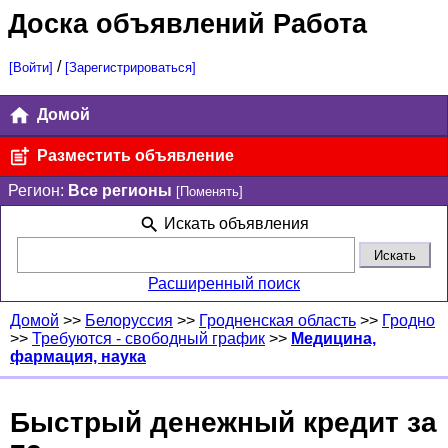
Доска объявлений Работа
/
[Войти]
[Зарегистрироваться]
Домой
Разместить объявление
Регион:
Все регионы
[Поменять]
Искать объявления
Расширенный поиск
Домой
>>
Белоруссия
>>
Гродненская область
>>
Гродно
>>
Требуются - свободный график
>>
Медицина,
фармация, наука
Быстрый денежный кредит за