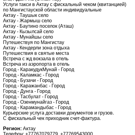
Услуги такси в Актау с фискальный чеком (квитанцией)
по Мангистауской области индивидуальные
Актау - Таушык cело
Актау - Жармыш cело
Актау - Баутино поселок (Аташ)
Актау - Кызылсай cело
Актау - Мунайшы село
Путешествуя по Мангистау
Актау - Кендерли зона отдыха
Путешествия в святые места
Встреча с жд вокзала в отель
Встреча из аэропорта в отель
Город - КаракудукМунай - Город
Город - Каламкас - Город
Город - Бузачи - Город
Город - Каражанбас - Город
Город - Дунга - Город
Город - Тасбулат - Город
Город - Озенмунайгаз - Город
Город - Карамандыбас - Город
Курьерские услуга доставки документов и грузов.
С фискальный чек приходник счет-фактура.
Регион:
Актау
Телефон: +77767079779, +77769543000