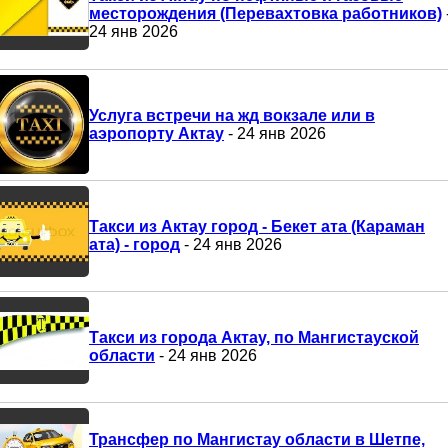
месторождения (Перевахтовка работников)
24 янв 2026
Услуга встречи на жд вокзале или в
аэропорту Актау
- 24 янв 2026
Tакси из Актау город - Бекет ата (Караман
ата) - город
- 24 янв 2026
Tакси из города Актау, по Мангистауской
области
- 24 янв 2026
Трансфер по Мангистау области в Шетпе,