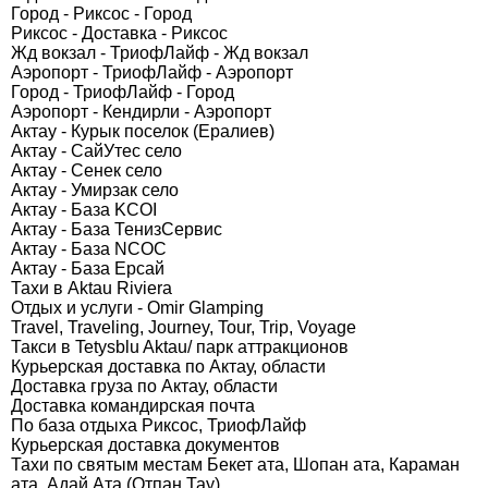
Город - Риксос - Город
Риксос - Доставка - Риксос
Жд вокзал - ТриофЛайф - Жд вокзал
Аэропорт - ТриофЛайф - Аэропорт
Город - ТриофЛайф - Город
Аэропорт - Кендирли - Аэропорт
Актау - Курык поселок (Ералиев)
Актау - СайУтес село
Актау - Сенек село
Актау - Умирзак село
Актау - База KCOI
Актау - База ТенизСервис
Актау - База NCOC
Актау - База Ерсай
Тахи в Aktau Riviera
Отдых и услуги - Omir Glamping
Travel, Traveling, Journey, Tour, Trip, Voyage
Такси в Tetysblu Aktau/ парк аттракционов
Курьерская доставка по Актау, области
Доставка груза по Актау, области
Доставка командирская почта
По база отдыха Риксос, ТриофЛайф
Курьерская доставка документов
Тахи по святым местам Бекет ата, Шопан ата, Караман
ата, Адай Ата (Отпан Тау)