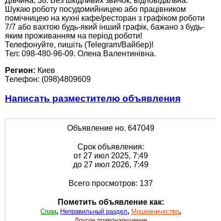
Дівчина, 38. Без шкідливих звичок, відповідальна.
Шукаю роботу посудомийницею або працівником
помічницею на кухні кафе/ресторан з графіком роботи
7/7 або вахтою будь-який інший графік, бажано з будь-
яким проживанням на період роботи!
Телефонуйте, пишіть (Telegram/Вайбер)!
Тел: 098-480-96-09. Олена Валентинівна.
Регион:
Киев
Телефон: (098)4809609
Написать разместителю объявления
Объявление но. 647049
Срок объявления:
от 27 июл 2025, 7:49
до 27 июл 2026, 7:49
Всего просмотров: 137
Пометить объявление как:
,
,
,
Спам
Неправильный раздел
Мошенничество
Другое правонарушение