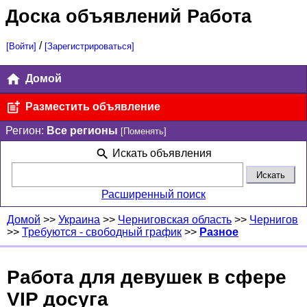
Доска объявлений Работа
/
[Войти]
[Зарегистрироваться]
Домой
Разместить объявление
Регион:
Все регионы
[Поменять]
Искать объявления
Расширенный поиск
Домой
>>
Украина
>>
Черниговская область
>>
Чернигов
>>
Требуются - свободный график
>>
Разное
Работа для девушек в сфере
VIP досуга