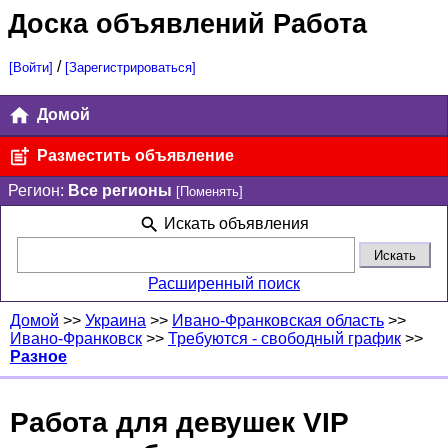
Доска объявлений Работа
/
[Войти]
[Зарегистрироваться]
Домой
Разместить объявление
Регион:
Все регионы
[Поменять]
Искать объявления
Расширенный поиск
Домой
>>
Украина
>>
Ивано-Франковская область
>>
Ивано-Франковск
>>
Требуются - свободный график
>>
Разное
Работа для девушек VIP