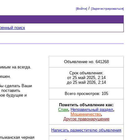
/
[Войти]
[Зарегистрироваться]
ренный поиск
Объявление но. 641268
имым на всегда.
Срок объявления:
пешен.
от 25 май 2025, 2:14
до 25 май 2026, 2:14
бы сделать Ваши
 поставить
Всего просмотров: 105
свое будущее и
Пометить объявление как:
Спам
,
Неправильный раздел
,
Мошенничество
,
Другое правонарушение
Написать разместителю объявления
ульманская черная