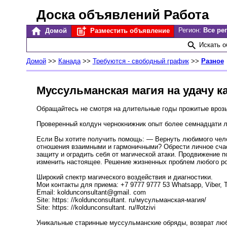
Доска объявлений Работа
Регион:
Все ре
Домой
Разместить объявление
Искать 
Домой
>>
Канада
>>
Требуются - свободный график
>>
Разное
Муссульманская магия на удачу к
Обращайтесь не смотря на длительные годы прожитые врозь
Проверенный колдун чернокнижник опыт более семнадцати ле
Если Вы хотите получить помощь: — Вернуть любимого чело
отношения взаимными и гармоничными? Обрести личное счаст
защиту и оградить себя от магической атаки. Продвижение п
изменить настоящее. Решение жизненных проблем любого ро
Широкий спектр магического воздействия и диагностики.
Мои контакты для приема: +7 9777 9777 53 Whatsapp, Viber, T
Email: koldunconsultant@gmail. com
Site: https: //koldunconsultant. ru/мусульманская-магия/
Site: https: //koldunconsultant. ru/#otzivi
Уникальные старинные муссульманские обряды, возврат люб