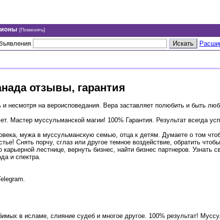
гионы
[Поменять]
объявления
Расши
анада отзывы, гарантия
 и несмотря на вероисповедания. Вера заставляет полюбить и быть люб
т. Мастер муссульманской магии! 100% Гарантия. Результат всегда ус
века, мужа в муссульманскую семью, отца к детям. Думаете о том что
ье! Снять порчу, сглаз или другое темное воздействие, обратить чтобы
о карьерной лестнице, вернуть бизнес, найти бизнес партнеров. Узнать 
да и спектра.
elegram.
имых в исламе, слияние судеб и многое другое. 100% результат! Мусс