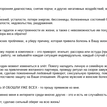
ронняя диагностика, снятие порчи, и других негативных воздействий, в
.
лезней, усталости, потери энергии, бессонницы, болезненных состояний 
ости, недовольства, раздражения.
 гадалок и неустроенности их жизни, а также с невозможностью им пох
ора веса обратно!
ких проблемах, а уберу причину, которая привела болезнь в Вашу жизн
у порою в комплексе – это приворот, егильет, рассорка или остуда (пр
ю работу, не забывайте каждая ситуация индивидуальна, каждый случай 
 один момент измениться в злёт. Помогу наладить личную и семейную ж
рю на привлечение желанного партнера, проведу ритуал на скорое заму
ов, сделаю пожизненный любовный приворот, сексуальную привязку, пом
, поставлю защиту на Ваши отношения. Исцелю мужские и женские болез
ОБОШЛИ УЖЕ ВСЕХ - то прошу прямиком ко мне.
енно меня в интернете среди многих других - это и есть не случайность
т, сделаю сильный оберег на всю жизнь!