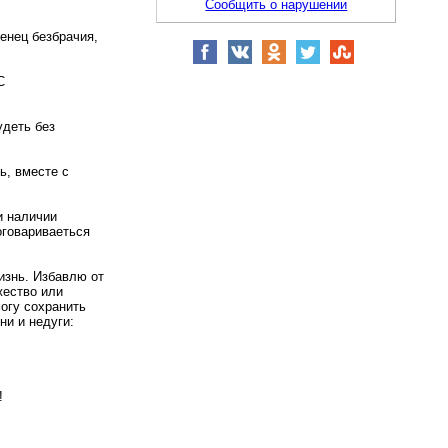
Сообщить о нарушении
енец безбрачия,
С
удеть без
ь, вместе с
и наличии
оговариваеться
изнь. Избавлю от
жество или
огу сохранить
ни и недуги:
!