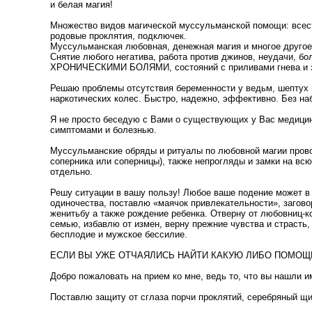
и белая магия!
Множество видов магической муссульманской помощи: всесто
родовые проклятия, подключек.
Муссульманская любовная, денежная магия и многое другое
Снятие любого негатива, работа против джинов, неудачи, бо
ХРОНИЧЕСКИМИ БОЛЯМИ, состояний с приливами гнева и зл
Решаю проблемы отсутствия беременности у ведьм, шептух и
наркотических колес. Быстро, надежно, эффективно. Без наб
Я не просто беседую с Вами о существующих у Вас медицинс
симптомами и болезнью.
Муссульманские обряды и ритуалы по любовной магии провож
соперника или соперницы), также непрогляды и замки на вс
отдельно.
Решу ситуации в вашу пользу! Любое ваше подение может в
одиночества, поставлю «маячок привлекательности», загово
женитьбу а также рождение ребенка. Отверну от любовниц-к
семью, избавлю от измен, верну прежние чувства и страсть
бесплодие и мужское бессилие.
ЕСЛИ ВЫ УЖЕ ОТЧАЯЛИСЬ НАЙТИ КАКУЮ ЛИБО ПОМОЩЬ И 
Добро пожаловать на прием ко мне, ведь то, что вы нашли им
Поставлю защиту от сглаза порчи проклятий, серебряный щи