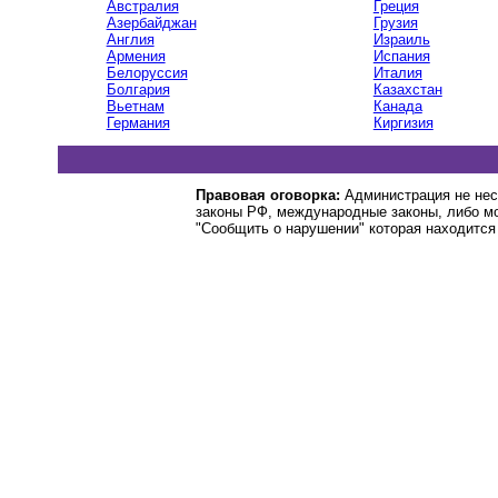
Австралия
Греция
Азербайджан
Грузия
Англия
Израиль
Армения
Испания
Белоруссия
Италия
Болгария
Казахстан
Вьетнам
Канада
Германия
Киргизия
Правовая оговорка:
Администрация не нес
законы РФ, международные законы, либо м
"Сообщить о нарушении" которая находится 