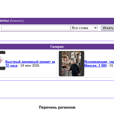
гионы
[Поменять]
у
Галерея
Быстрый денежный кредит за
Ясновидящая, тар
72 часа
- 19 июн 2026
Минске. 1 000
- 01
Перечень регионов