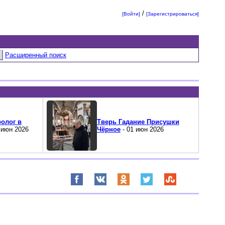
/
[Войти]
[Зарегистрироваться]
Расширенный поиск
олог в
Тверь Гадание Присушки
 июн 2026
Чёрное
- 01 июн 2026